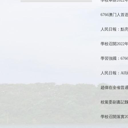
學校舉辦202
6766澳门人
人民日報：點亮
學校召開202
學習強國：67
人民日報：AI
趙偉在全省普
校黨委副書記
學校召開落實2