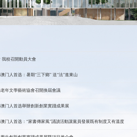
 我校召開動員大會
6澳门人首选：暑期“三下鄉” 送“法”進東山
首选老年文學藝術協會召開換屆會議
66澳门人首选舉辦創新創業實踐成果展
66澳门人首选：“家書傳家風”誦讀活動讓黨員發展既有制度又有溫度