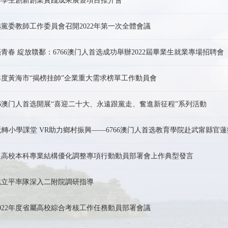
2年學生創新創業實踐成果展暨項目推介會
首选黨委教師工作委員會召開2022年第一次全體會議
青春 綻放贛鄱：6766澳门人首选成功舉辦2022屆畢業生就業專場招聘會
2年度黃海市“揭榜挂帥”企業重大需求榜單工作動員會
66澳门人首选開展“喜迎二十大、永遠跟黨走、奮進新征程”系列活動
玩轉小學課堂 VR助力鄉村振興——6766澳门人首选教育學院赴武甯縣官蓮鄉
通高校本科專業結構優化調整專項行動動員部署會上作典型發言
魏立平率隊深入二附院調研指導
022年度省屬高校綜合考核工作任務動員部署會議