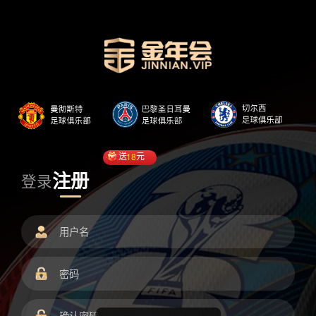
送
18
元
注册
登录